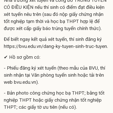
Nhà trường xét tuyển và công bố TRÚNG TUYỂN
CÓ ĐIỀU KIỆN nếu thí sinh có điểm đạt điều kiện
xét tuyển nêu trên (sau đó nộp giấy chứng nhận
tốt nghiệp tạm thời và học bạ THPT hợp lệ để
được xét cấp giấy báo trúng tuyển chính thức).
Để biết ngay kết quả xét tuyển, thí sinh đăng ký
https://bvu.edu.vn/dang-ky-tuyen-sinh-truc-tuyen.
✔ Hồ sơ gồm có:
- Phiếu đăng ký xét tuyển (theo mẫu của BVU, thí
sinh nhận tại Văn phòng tuyển sinh hoặc tải trên
web bvu.edu.vn).
- Bản photo công chứng học bạ THPT; bằng tốt
nghiệp THPT hoặc giấy chứng nhận tốt nghiệp
THPT; các giấy tờ ưu tiên (nếu có).