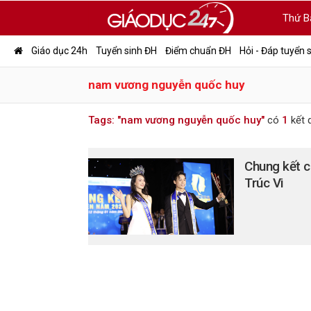
Thứ B
Giáo dục 24h
Tuyển sinh ĐH
Điểm chuẩn ĐH
Hỏi - Đáp tuyển 
nam vương nguyễn quốc huy
Tags: "nam vương nguyễn quốc huy"
có
1
kết 
Chung kết c
Trúc Vi