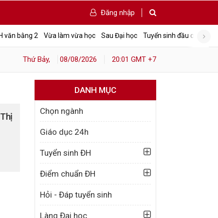
Đăng nhập
Tấ
H văn bằng 2
Vừa làm vừa học
Sau Đại học
Tuyển sinh đầu cấp
Thứ Bảy,
08/08/2026
20:01 GMT +7
DANH MỤC
Chọn ngành
Thị
Giáo dục 24h
Tuyển sinh ĐH
Điểm chuẩn ĐH
Hỏi - Đáp tuyển sinh
Làng Đại học