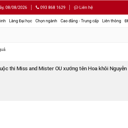
ảy,
08/08/2026
093 868 1629
Liên hệ
sinh
Làng Đại học
Chọn ngành
Cao đẳng - Trung cấp
Liên thông
Đ
quả.
uộc thi Miss and Mister OU xướng tên Hoa khôi Nguyễn 