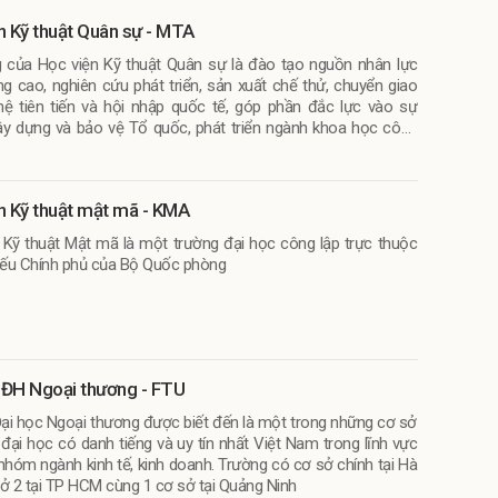
n Kỹ thuật Quân sự - MTA
của Học viện Kỹ thuật Quân sự là đào tạo nguồn nhân lực
ng cao, nghiên cứu phát triển, sản xuất chế thử, chuyển giao
ệ tiên tiến và hội nhập quốc tế, góp phần đắc lực vào sự
ây dựng và bảo vệ Tổ quốc, phát triển ngành khoa học công
n sự Việt Nam.
n Kỹ thuật mật mã - KMA
 Kỹ thuật Mật mã là một trường đại học công lập trực thuộc
ếu Chính phủ của Bộ Quốc phòng
ĐH Ngoại thương - FTU
ại học Ngoại thương được biết đến là một trong những cơ sở
 đại học có danh tiếng và uy tín nhất Việt Nam trong lĩnh vực
nhóm ngành kinh tế, kinh doanh. Trường có cơ sở chính tại Hà
sở 2 tại TP HCM cùng 1 cơ sở tại Quảng Ninh