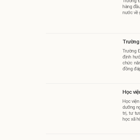
Trường Đ
hàng đầu
nước về 
Trường 
Trường Đ
định hướ
chức năn
đồng đáp
hóa đất 
Học việ
Học viện
dưỡng ng
trị, tư 
học xã hộ