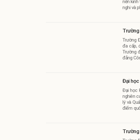
nền kinh 
nghi và p
Trường 
Trường Đ
đa cấp, 
Trường đ
đẳng Côn
Đại học
Đại học 
nghiên c
lý và Qu
điểm quố
danh giá
Trường 