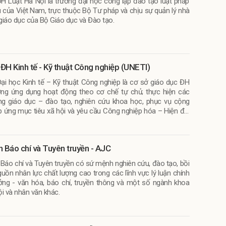
H Luật Hà Nội là trường đại học công lập đào tạo luật pháp
 của Việt Nam, trực thuộc Bộ Tư pháp và chịu sự quản lý nhà
giáo dục của Bộ Giáo dục và Đào tạo.
ĐH Kinh tế - Kỹ thuật Công nghiệp (UNETI)
ại học Kinh tế – Kỹ thuật Công nghiệp là cơ sở giáo dục ĐH
ng ứng dụng hoạt động theo cơ chế tự chủ; thực hiện các
g giáo dục – đào tạo, nghiên cứu khoa học, phục vụ cộng
 ứng mục tiêu xã hội và yêu cầu Công nghiệp hóa – Hiện đại
nước.
n Báo chí và Tuyên truyền - AJC
 Báo chí và Tuyên truyền có sứ mệnh nghiên cứu, đào tạo, bồi
uồn nhân lực chất lượng cao trong các lĩnh vực lý luận chính
tưởng - văn hóa, báo chí, truyền thông và một số ngành khoa
i và nhân văn khác.