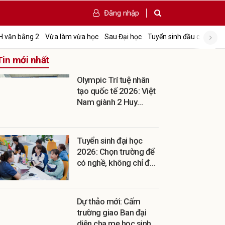
Đăng nhập
Tấ
H văn bằng 2
Vừa làm vừa học
Sau Đại học
Tuyển sinh đầu cấp
Tin mới nhất
Olympic Trí tuệ nhân
tạo quốc tế 2026: Việt
Nam giành 2 Huy
chương Vàng
Tuyển sinh đại học
2026: Chọn trường để
có nghề, không chỉ để
có bằng
Dự thảo mới: Cấm
trường giao Ban đại
diện cha mẹ học sinh