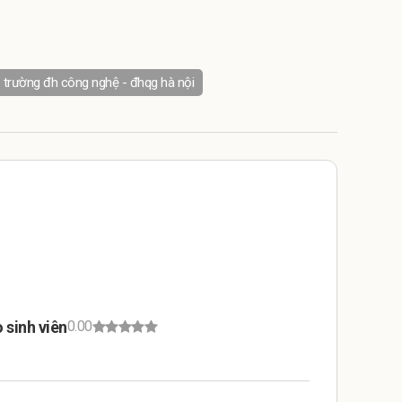
trường đh công nghệ - đhqg hà nội
 sinh viên
0.00