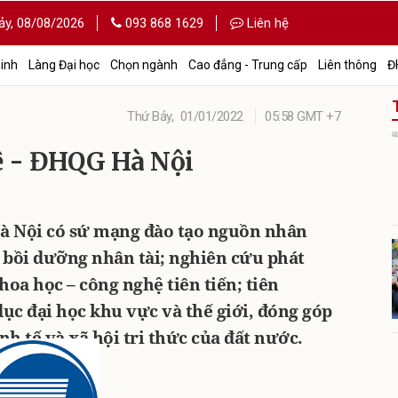
ảy,
08/08/2026
093 868 1629
Liên hệ
sinh
Làng Đại học
Chọn ngành
Cao đẳng - Trung cấp
Liên thông
Đ
Thứ Bảy,
01/01/2022
05:58 GMT +7
 - ĐHQG Hà Nội
 Nội có sứ mạng đào tạo nguồn nhân
, bồi dưỡng nhân tài; nghiên cứu phát
hoa học – công nghệ tiên tiến; tiên
ục đại học khu vực và thế giới, đóng góp
nh tế và xã hội tri thức của đất nước.