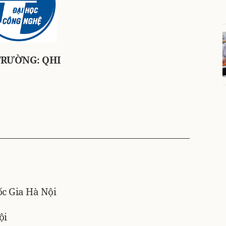
TRƯỜNG: QHI
c Gia Hà Nội
ội