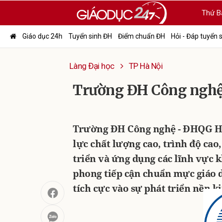
Thứ B
Giáo dục 24h
Tuyển sinh ĐH
Điểm chuẩn ĐH
Hỏi - Đáp tuyển 
Làng Đại học
TP Hà Nội
Trường ĐH Công nghệ
Trường ĐH Công nghệ - ĐHQG Hà
lực chất lượng cao, trình độ cao
triển và ứng dụng các lĩnh vực k
phong tiếp cận chuẩn mực giáo d
tích cực vào sự phát triển nền ki