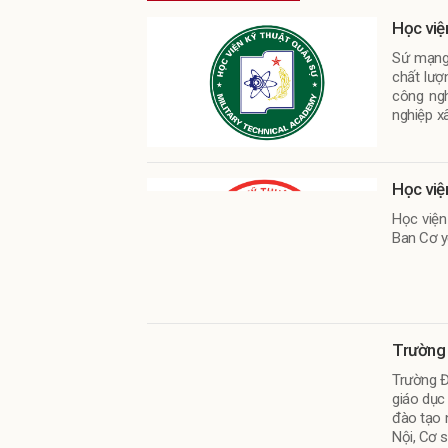
Học việ
Sứ mạng 
chất lượ
công ngh
nghiệp x
nghệ quâ
Học việ
Học viện
Ban Cơ y
Trường 
Trường Đ
giáo dục
đào tạo 
Nội, Cơ 