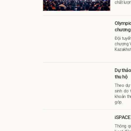
chất lượ
Olympic
chương
Đội tuyể
chương Và
Kazakhst
Dự thảo
thu hộ
Theo dự 
sinh do 
khoản th
góp.
iSPACE 
Thông qu