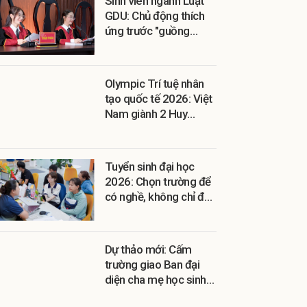
Sinh viên ngành Luật
GDU: Chủ động thích
ứng trước "guồng
quay" của các đạo luật
mới
Olympic Trí tuệ nhân
tạo quốc tế 2026: Việt
Nam giành 2 Huy
chương Vàng
Tuyển sinh đại học
2026: Chọn trường để
có nghề, không chỉ để
có bằng
Dự thảo mới: Cấm
trường giao Ban đại
diện cha mẹ học sinh
thu hộ