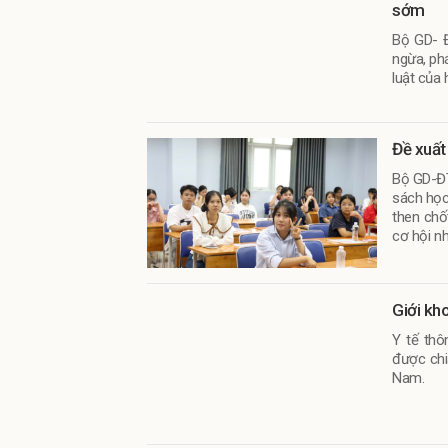
sớm
Bộ GD- Đ
ngừa, ph
luật của 
Đề xuất
Bộ GD-ĐT
sách học
then chố
cơ hội n
từng nhó
Giới kho
Y tế thô
được chi
Nam.