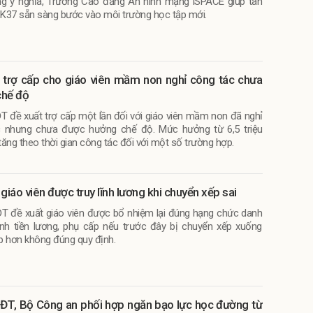
g ý nghĩa, Trường Cao đẳng An ninh mạng iSPACE giúp tân
n K37 sẵn sàng bước vào môi trường học tập mới.
 trợ cấp cho giáo viên mầm non nghỉ công tác chưa
chế độ
T đề xuất trợ cấp một lần đối với giáo viên mầm non đã nghỉ
c nhưng chưa được hưởng chế độ. Mức hưởng từ 6,5 triệu
ăng theo thời gian công tác đối với một số trường hợp.
giáo viên được truy lĩnh lương khi chuyển xếp sai
T đề xuất giáo viên được bổ nhiệm lại đúng hạng chức danh
lĩnh tiền lương, phụ cấp nếu trước đây bị chuyển xếp xuống
p hơn không đúng quy định.
ĐT, Bộ Công an phối hợp ngăn bạo lực học đường từ