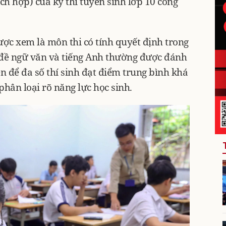
ch hợp) của kỳ thi tuyển sinh lớp 10 công
ợc xem là môn thi có tính quyết định trong
 đề ngữ văn và tiếng Anh thường được đánh
ện để đa số thí sinh đạt điểm trung bình khá
ò phân loại rõ năng lực học sinh.