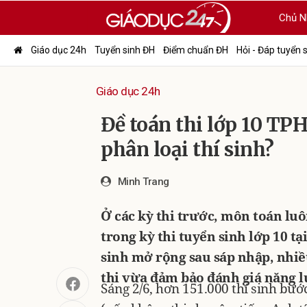
Chủ N
Giáo dục 24h
Tuyển sinh ĐH
Điểm chuẩn ĐH
Hỏi - Đáp tuyển 
Giáo dục 24h
Đề toán thi lớp 10 TPH
phân loại thí sinh?
Minh Trang
Ở các kỳ thi trước, môn toán lu
trong kỳ thi tuyển sinh lớp 10 
sinh mở rộng sau sáp nhập, nhiề
thi vừa đảm bảo đánh giá năng 
Sáng 2/6, hơn 151.000 thí sinh bướ