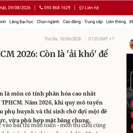
hật,
09/08/2026
093 868 1629
Liên hệ
sinh
Làng Đại học
Chọn ngành
Cao đẳng - Trung cấp
Liên thông
Đ
Thứ Ba,
02/06/2026
07:25 GMT +7
CM 2026: Còn là 'ải khó' để
ôn là môn có tính phân hóa cao nhất
tại TPHCM. Năm 2026, khi quy mô tuyển
u phụ huynh và thí sinh chờ đợi một đề
lực, vừa phù hợp mặt bằng chung.
c vào bài thi môn toán - môn thi cuối cùng