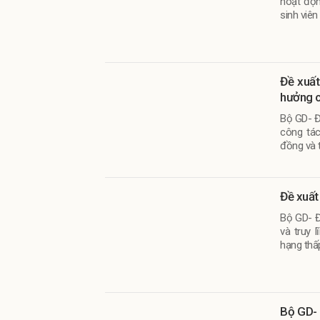
hoạt độn
sinh viê
Đề xuất
hưởng 
Bộ GD- Đ
công tá
đồng và t
Đề xuất 
Bộ GD- Đ
và truy 
hạng thấ
Bộ GD- 