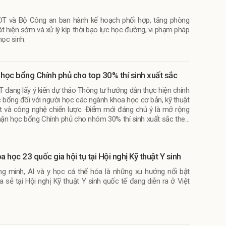
T và Bộ Công an ban hành kế hoạch phối hợp, tăng phòng
át hiện sớm và xử lý kịp thời bạo lực học đường, vi phạm pháp
học sinh.
 học bổng Chính phủ cho top 30% thí sinh xuất sắc
 đang lấy ý kiến dự thảo Thông tư hướng dẫn thực hiện chính
 bổng đối với người học các ngành khoa học cơ bản, kỹ thuật
t và công nghệ chiến lược. Điểm mới đáng chú ý là mở rộng
hận học bổng Chính phủ cho nhóm 30% thí sinh xuất sắc theo
m ngành trên phạm vi toàn quốc.
a học 23 quốc gia hội tụ tại Hội nghị Kỹ thuật Y sinh
ng minh, AI và y học cá thể hóa là những xu hướng nổi bật
a sẻ tại Hội nghị Kỹ thuật Y sinh quốc tế đang diễn ra ở Việt