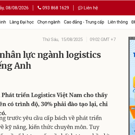
ảy,
08/08/2026
093 868 1629
Liên hệ
sinh
Làng Đại học
Chọn ngành
Cao đẳng - Trung cấp
Liên thông
Đ
Thứ Sáu,
15/08/2025
09:02 GMT +7
nhân lực ngành logistics
iếng Anh
Phát triển Logistics Việt Nam cho thấy
 có trình độ, 30% phải đào tạo lại, chỉ
có.
g trước yêu cầu cấp bách về phát triển
về kỹ năng, kiến thức chuyên môn. Tuy