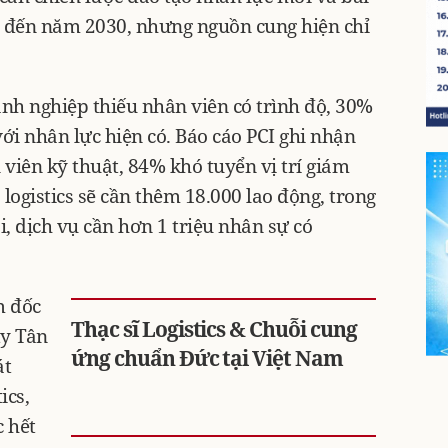
 đến năm 2030, nhưng nguồn cung hiện chỉ
nh nghiệp thiếu nhân viên có trình độ, 30%
 với nhân lực hiện có. Báo cáo PCI ghi nhận
iên kỹ thuật, 84% khó tuyển vị trí giám
logistics sẽ cần thêm 18.000 lao động, trong
, dịch vụ cần hơn 1 triệu nhân sự có
m đốc
Thạc sĩ Logistics & Chuỗi cung
ty Tân
ứng chuẩn Đức tại Việt Nam
át
ics,
c hết