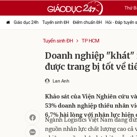
Thứ B
Giáo dục 24h
Tuyển sinh ĐH
Điểm chuẩn ĐH
Hỏi - Đáp tuyển 
Tuyển sinh ĐH
TP HCM
Doanh nghiệp "khát" 
được trang bị tốt về t
Lan Anh
Khảo sát của Viện Nghiên cứu và 
53% doanh nghiệp thiếu nhân viên
6,7% hài lòng với nhân lực hiện 
Ngành Logistics Việt Nam đang đứn
nguồn nhân lực chất lượng cao cả 