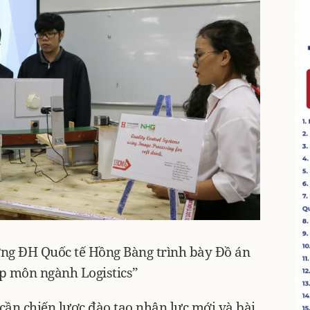
ường ĐH Quốc tế Hồng Bàng trình bày Đồ án
 môn ngành Logistics”
 cần chiến lược đào tạo nhân lực mới và bài