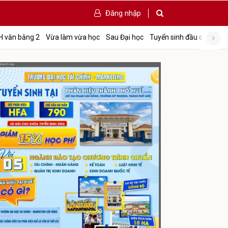
Đăng nhập
Tấ
H văn bằng 2
Vừa làm vừa học
Sau Đại học
Tuyển sinh đầu cấp