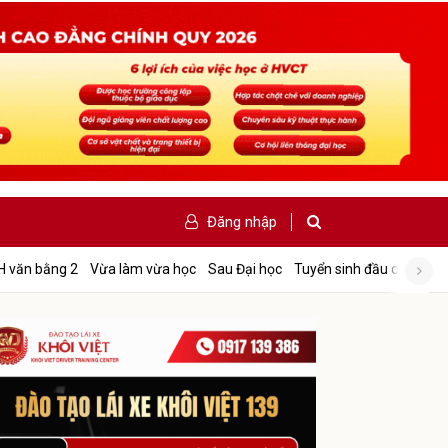
Đăng nhập
Tấ
H văn bằng 2
Vừa làm vừa học
Sau Đại học
Tuyển sinh đầu cấp