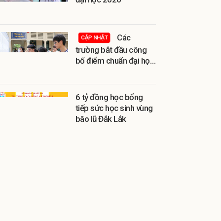
Các
CẬP NHẬT
trường bắt đầu công
bố điểm chuẩn đại học
2026
6 tỷ đồng học bổng
tiếp sức học sinh vùng
bão lũ Đắk Lắk