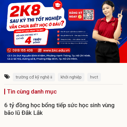
trường cđ kỹ nghệ ii
khởi nghiệp
hvct
Tin cùng danh mục
6 tỷ đồng học bổng tiếp sức học sinh vùng
bão lũ Đắk Lắk