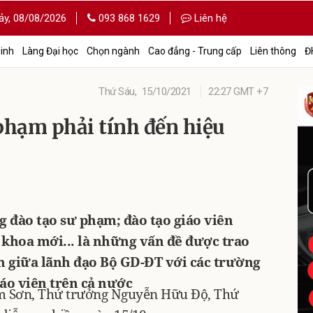
ảy,
08/08/2026
093 868 1629
Liên hệ
sinh
Làng Đại học
Chọn ngành
Cao đẳng - Trung cấp
Liên thông
Đ
Thứ Sáu,
15/10/2021
22:27 GMT +7
phạm phải tính đến hiệu
 đào tạo sư phạm; đào tạo giáo viên
 khoa mới... là những vấn đề được trao
ến giữa lãnh đạo Bộ GD-ĐT với các trường
iáo viên trên cả nước
m Sơn, Thứ trưởng Nguyễn Hữu Độ, Thứ