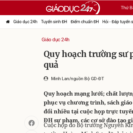
Thứ B
Giáo dục 24h
Tuyển sinh ĐH
Điểm chuẩn ĐH
Hỏi - Đáp tuyển 
Giáo dục 24h
Quy hoạch trường sư 
quả
Minh Lan/nguồn Bộ GD-ĐT
Quy hoạch mạng lưới; chất lượng
phục vụ chương trình, sách giáo
đổi nhiều tại cuộc họp trực tuy
ĐH sư phạm, các cơ sở đào tạo g
Cuộc họp do Bộ trưởng Nguyễn Ki