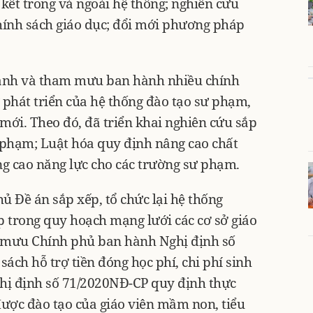
 kết trong và ngoài hệ thống; nghiên cứu
chính sách giáo dục; đổi mới phương pháp
hành và tham mưu ban hành nhiều chính
phát triển của hệ thống đào tạo sư phạm,
mới. Theo đó, đã triển khai nghiên cứu sắp
ư phạm; Luật hóa quy định nâng cao chất
g cao năng lực cho các trường sư phạm.
ủ Đề án sắp xếp, tổ chức lại hệ thống
p trong quy hoạch mạng lưới các cơ sở giáo
m mưu Chính phủ ban hành Nghị định số
ách hỗ trợ tiền đóng học phí, chi phí sinh
ghị định số 71/2020NĐ-CP quy định thực
được đào tạo của giáo viên mầm non, tiểu