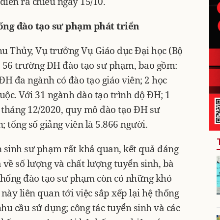
diễn ra chiều ngày 15/10.
ống đào tạo sư phạm phát triển
hu Thủy, Vụ trưởng Vụ Giáo dục Đại học (Bộ
ó 56 trường ĐH đào tạo sư phạm, bao gồm:
H đa ngành có đào tạo giáo viên; 2 học
huộc. Với 31 ngành đào tạo trình độ ĐH; 1
i tháng 12/2020, quy mô đào tạo ĐH sư
 tổng số giảng viên là 5.866 người.
n sinh sư phạm rất khả quan, kết quả đáng
 về số lượng và chất lượng tuyển sinh, bà
thống đào tạo sư phạm còn có những khó
ày liên quan tới việc sắp xếp lại hệ thống
nhu cầu sử dụng; công tác tuyển sinh và các