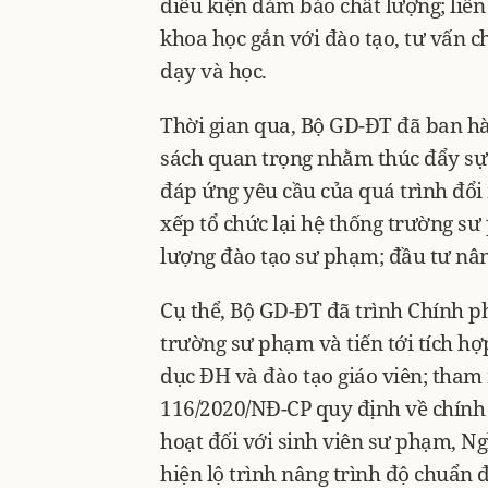
điều kiện đảm bảo chất lượng; liên
khoa học gắn với đào tạo, tư vấn 
dạy và học.
Thời gian qua, Bộ GD-ĐT đã ban 
sách quan trọng nhằm thúc đẩy sự 
đáp ứng yêu cầu của quá trình đổi 
xếp tổ chức lại hệ thống trường s
lượng đào tạo sư phạm; đầu tư nân
Cụ thể, Bộ GD-ĐT đã trình Chính ph
trường sư phạm và tiến tới tích hợ
dục ĐH và đào tạo giáo viên; tha
116/2020/NĐ-CP quy định về chính s
hoạt đối với sinh viên sư phạm, N
hiện lộ trình nâng trình độ chuẩn 