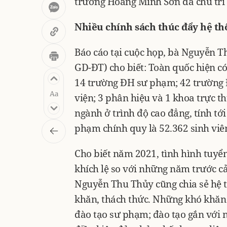
trưởng Hoàng Minh Sơn đã chủ trì 
Nhiều chính sách thúc đẩy hệ th
Báo cáo tại cuộc họp, bà Nguyễn T
GD-ĐT) cho biết: Toàn quốc hiện c
14 trường ĐH sư phạm; 42 trường Đ
viện; 3 phân hiệu và 1 khoa trực t
ngành ở trình độ cao đẳng, tính tớ
phạm chính quy là 52.362 sinh viên;
Cho biết năm 2021, tình hình tuyể
khích lệ so với những năm trước cả
Nguyễn Thu Thủy cũng chia sẻ hệ 
khăn, thách thức. Những khó khăn n
đào tạo sư phạm; đào tạo gắn với 