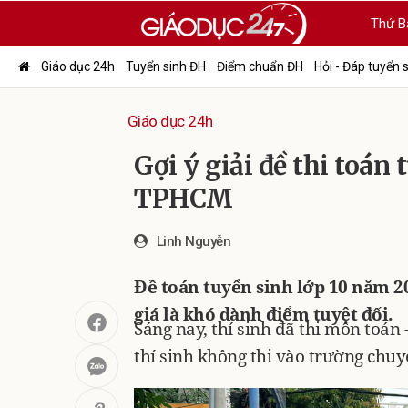
Thứ B
Giáo dục 24h
Tuyển sinh ĐH
Điểm chuẩn ĐH
Hỏi - Đáp tuyển 
Giáo dục 24h
Gợi ý giải đề thi toán 
TPHCM
Linh Nguyễn
Đề toán tuyển sinh lớp 10 năm 2
giá là khó dành điểm tuyệt đối.
Sáng nay, thí sinh đã thi môn toán
thí sinh không thi vào trường chuy