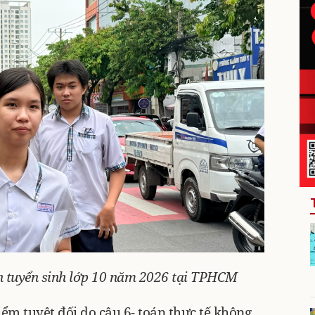
án tuyển sinh lớp 10 năm 2026 tại TPHCM
iểm tuyệt đối do câu 6- toán thực tế không