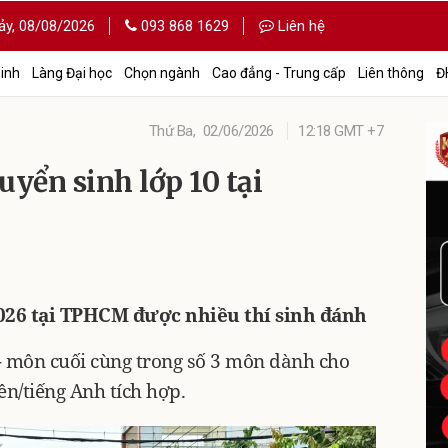
ảy,
08/08/2026
093 868 1629
Liên hệ
sinh
Làng Đại học
Chọn ngành
Cao đẳng - Trung cấp
Liên thông
Đ
Thứ Ba,
02/06/2026
12:18 GMT +7
tuyển sinh lớp 10 tại
026 tại TPHCM được nhiều thí sinh đánh
 - môn cuối cùng trong số 3 môn dành cho
ên/tiếng Anh tích hợp.