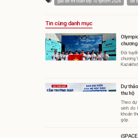
giải đề thi toán lớp 10 tphcm 2026
đề t
Tin cùng danh mục
Olympic
chương
Đội tuyể
chương Và
Kazakhst
Dự thảo
thu hộ
Theo dự 
sinh do 
khoản th
góp.
iSPACE 